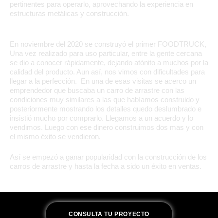
pertinentes para operarlo, aprovechando la experiencia en
estructuras metálicas y construcción.
En noviembre del 2020 se construyó el primer FOODTRUCK,
Una vez realizado para uso particular, entre la gente cercana
se dio a conocer rápidamente, dejando atónito a muchos por la
calidad del producto. Aun así, nos vimos con dificultades para
llegar a la perfección. En una de esas visitas se acerco un
emprendedor que buscaba un carro de arrastre con las
condiciones muy similares a las que habíamos construido y
posteriormente mostrando los detalles quedo deslumbrado e
insistió mucho por comprarlo. Llegamos a un acuerdo y lo
vendimos. Luego con ese dinero construimos dos mas y con
el mismo éxito se vendieron.
Así se empezó a ganar popularidad con la construcción de los
carros de arrastre y hasta la fecha a sido un éxito en ventas.
CONSULTA TU PROYECTO