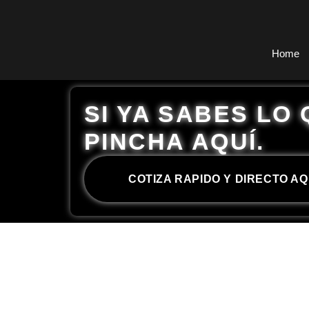
Ir
al
contenido
Home
SI YA SABES LO
PINCHA AQUÍ.
COTIZA RAPIDO Y DIRECTO AQ
Si ya tienes una idea para tu proyecto de carr