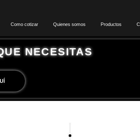
Como cotizar
Quienes somos
Productos
C
 QUE NECESITAS
UÍ
Como cotizar
o, nos envias tu idea ya sea