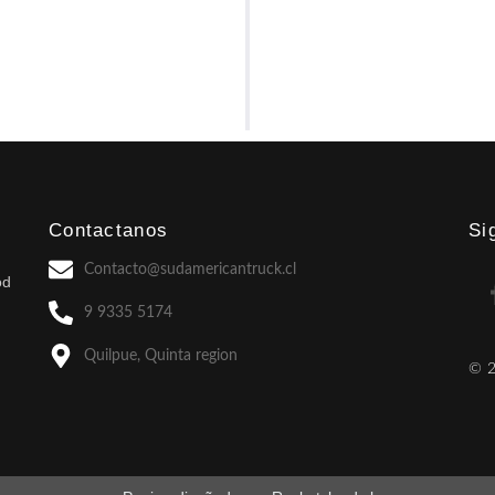
del 50% del total
Contactanos
Si
Contacto@sudamericantruck.cl
od
9 9335 5174
Quilpue, Quinta region
© 2